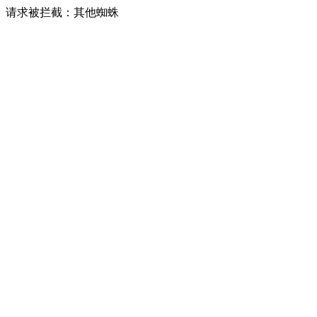
请求被拦截：其他蜘蛛