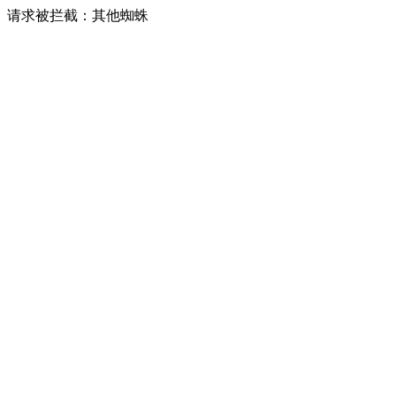
请求被拦截：其他蜘蛛