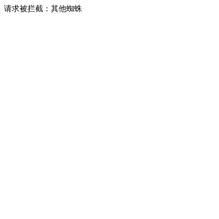
请求被拦截：其他蜘蛛