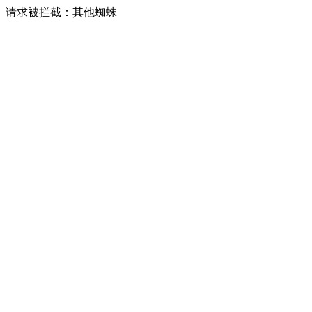
请求被拦截：其他蜘蛛