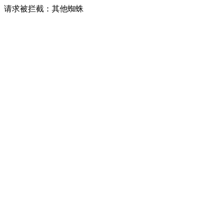
请求被拦截：其他蜘蛛