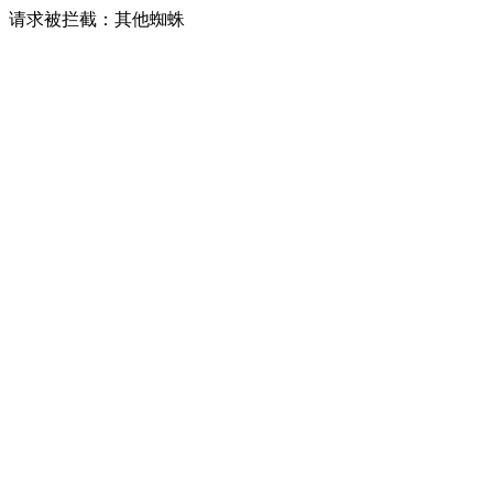
请求被拦截：其他蜘蛛