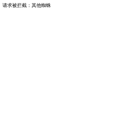
请求被拦截：其他蜘蛛