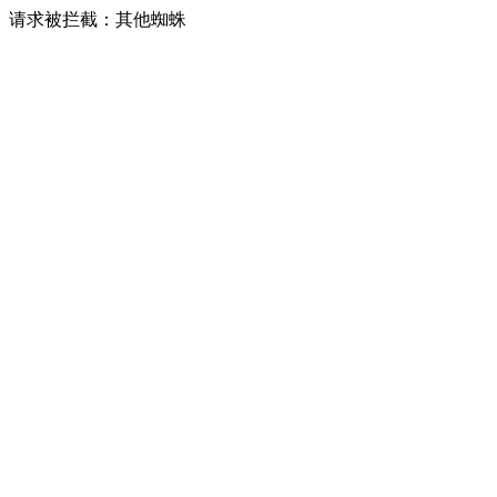
请求被拦截：其他蜘蛛