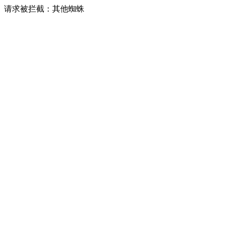
请求被拦截：其他蜘蛛