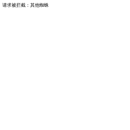
请求被拦截：其他蜘蛛