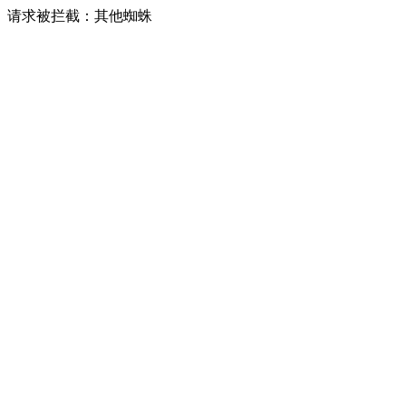
请求被拦截：其他蜘蛛