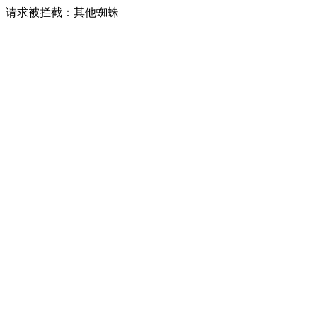
请求被拦截：其他蜘蛛