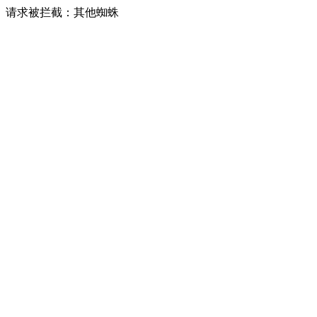
请求被拦截：其他蜘蛛