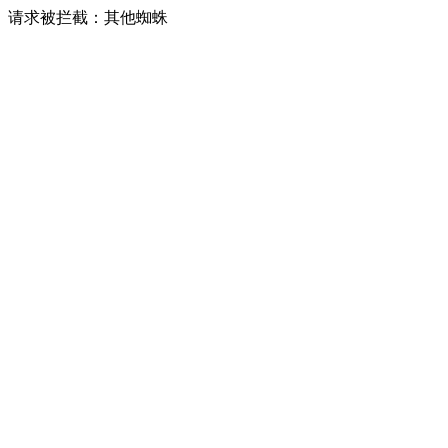
请求被拦截：其他蜘蛛