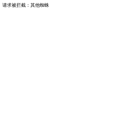
请求被拦截：其他蜘蛛