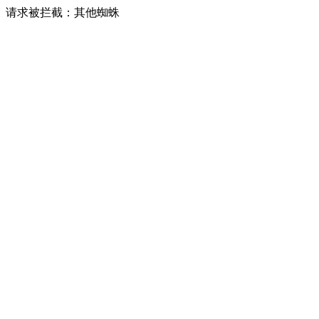
请求被拦截：其他蜘蛛