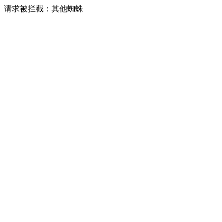
请求被拦截：其他蜘蛛