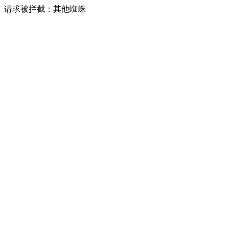
请求被拦截：其他蜘蛛