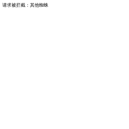
请求被拦截：其他蜘蛛