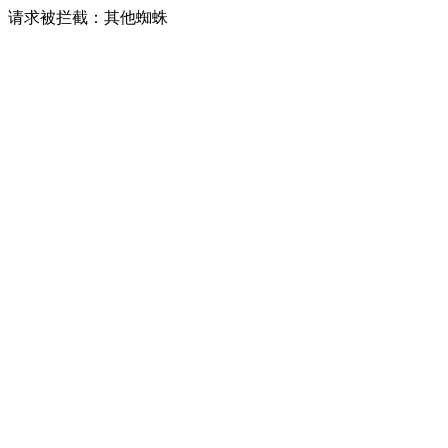
请求被拦截：其他蜘蛛