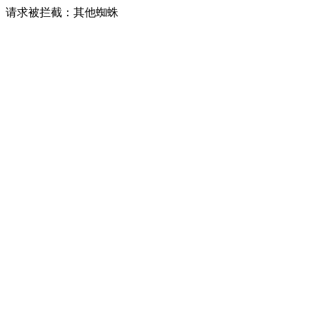
请求被拦截：其他蜘蛛