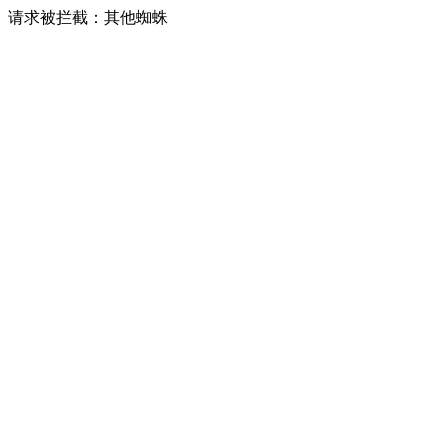
请求被拦截：其他蜘蛛