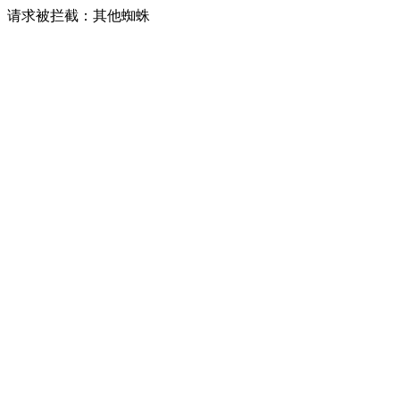
请求被拦截：其他蜘蛛