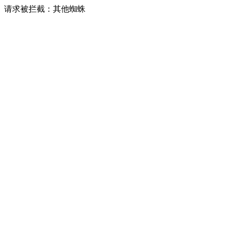
请求被拦截：其他蜘蛛