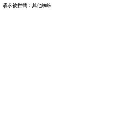
请求被拦截：其他蜘蛛