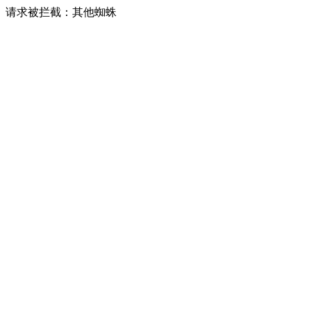
请求被拦截：其他蜘蛛