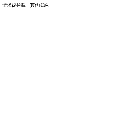
请求被拦截：其他蜘蛛