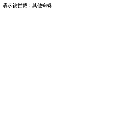
请求被拦截：其他蜘蛛