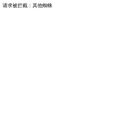
请求被拦截：其他蜘蛛