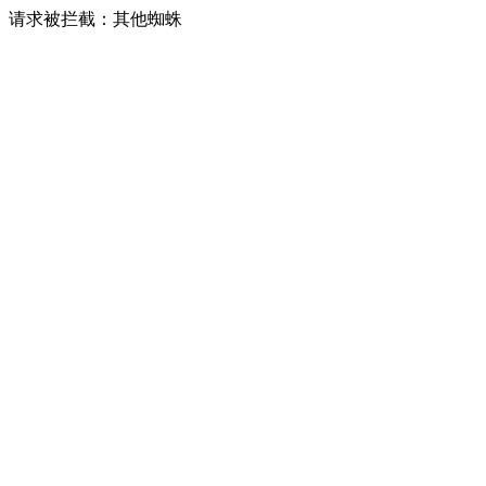
请求被拦截：其他蜘蛛