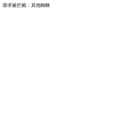
请求被拦截：其他蜘蛛