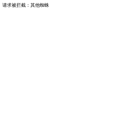
请求被拦截：其他蜘蛛