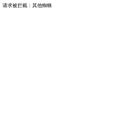
请求被拦截：其他蜘蛛