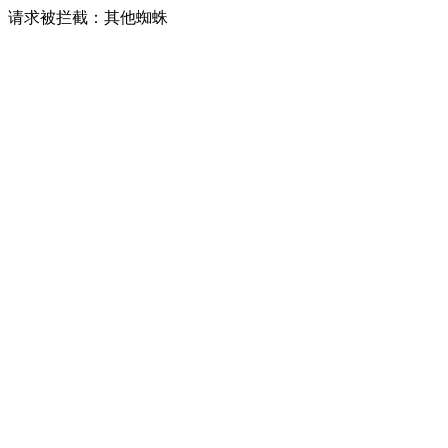
请求被拦截：其他蜘蛛