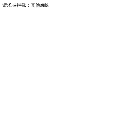
请求被拦截：其他蜘蛛