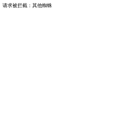
请求被拦截：其他蜘蛛