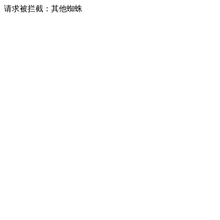
请求被拦截：其他蜘蛛