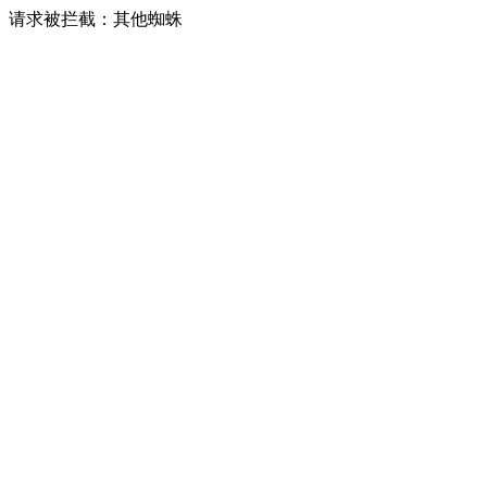
请求被拦截：其他蜘蛛