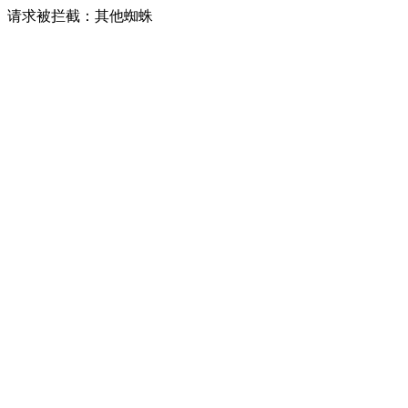
请求被拦截：其他蜘蛛