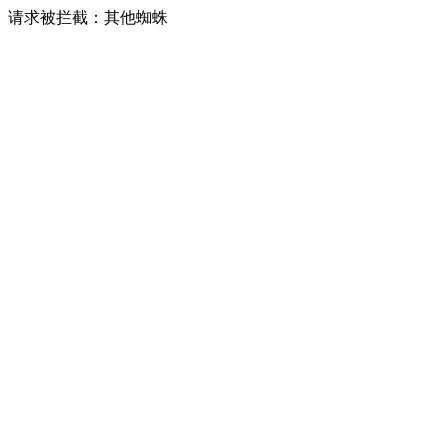
请求被拦截：其他蜘蛛