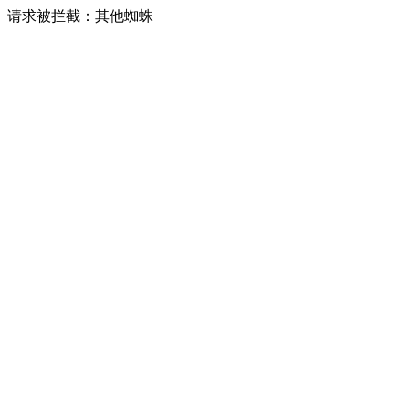
请求被拦截：其他蜘蛛