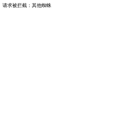
请求被拦截：其他蜘蛛