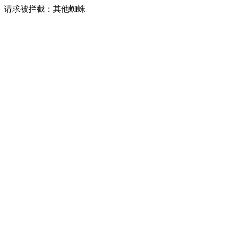
请求被拦截：其他蜘蛛