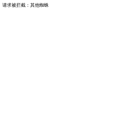
请求被拦截：其他蜘蛛