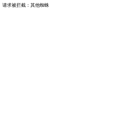
请求被拦截：其他蜘蛛