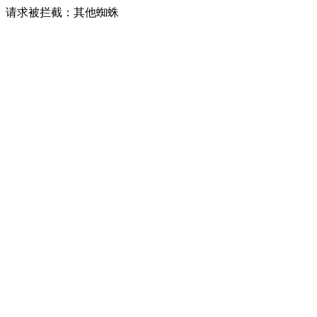
请求被拦截：其他蜘蛛