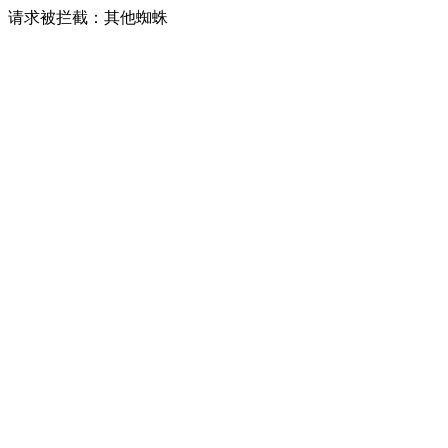
请求被拦截：其他蜘蛛