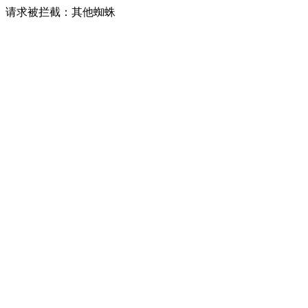
请求被拦截：其他蜘蛛