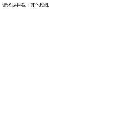
请求被拦截：其他蜘蛛