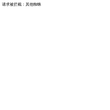
请求被拦截：其他蜘蛛